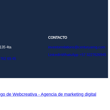
CONTACTO
135 4ta
investorrelations@centuryamg.com
LinkedIn
WhatsApp +57 3227626945
 762 69 45