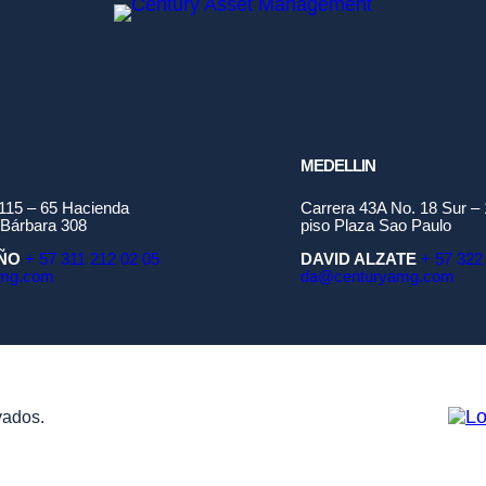
MEDELLIN
 115 – 65 Hacienda
Carrera 43A No. 18 Sur – 
 Bárbara 308
piso Plaza Sao Paulo
IÑO
+ 57 311 212 02 05
DAVID ALZATE
+ 57 322
mg.com
da@centuryamg.com
vados.