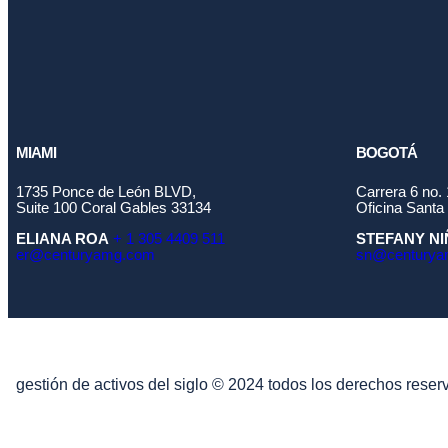
MIAMI
BOGOTÁ
1735 Ponce de León BLVD,
Carrera 6 no.
Suite 100 Coral Gables 33134
Oficina Santa
ELIANA ROA
+ 1 305 4409 511
STEFANY N
er@centuryamg.com
sn@centurya
gestión de activos del siglo © 2024 todos los derechos reser