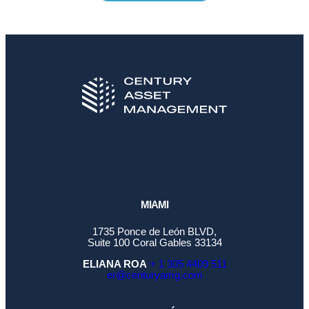
MIAMI
1735 Ponce de León BLVD,
Suite 100 Coral Gables 33134
ELIANA ROA
+ 1 305 4409 511
er@centuryamg.com