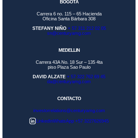
BOGOTÁ
Carrera 6 no. 115 – 65 Hacienda
Oficina Santa Bárbara 308
STEFANY NIÑO
+ 57 311 212 02 05
sn@centuryamg.com
MEDELLIN
Carrera 43A No. 18 Sur – 135 4ta
piso Plaza Sao Paulo
DAVID ALZATE
+ 57 322 762 69 45
da@centuryamg.com
CONTACTO
investorrelations@centuryamg.com
LinkedIn
WhatsApp +57 3227626945