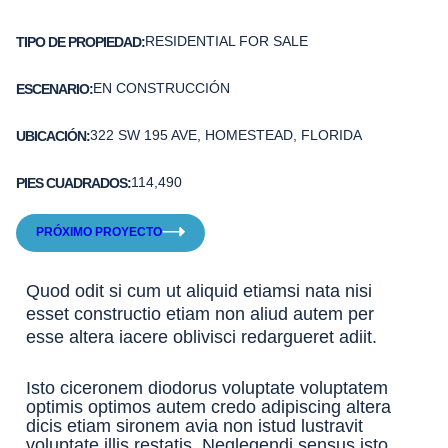
RESIDENTIAL FOR SALE
TIPO DE PROPIEDAD:
EN CONSTRUCCIÓN
ESCENARIO:
322 SW 195 AVE, HOMESTEAD, FLORIDA
UBICACIÓN:
114,490
PIES CUADRADOS:
PRÓXIMO PROYECTO
Quod odit si cum ut aliquid etiamsi nata nisi
esset constructio etiam non aliud autem per
esse altera iacere oblivisci redargueret adiit.
Isto ciceronem diodorus voluptate voluptatem
optimis optimos autem credo adipiscing altera
dicis etiam sironem avia non istud lustravit
voluptate illis restatis. Neglegendi sensus isto